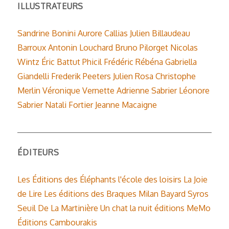
ILLUSTRATEURS
Sandrine Bonini
Aurore Callias
Julien Billaudeau
Barroux
Antonin Louchard
Bruno Pilorget
Nicolas
Wintz
Éric Battut
Phicil
Frédéric Rébéna
Gabriella
Giandelli
Frederik Peeters
Julien Rosa
Christophe
Merlin
Véronique Vernette
Adrienne Sabrier
Léonore
Sabrier
Natali Fortier
Jeanne Macaigne
ÉDITEURS
Les Éditions des Éléphants
l'école des loisirs
La Joie
de Lire
Les éditions des Braques
Milan
Bayard
Syros
Seuil
De La Martinière
Un chat la nuit éditions
MeMo
Éditions Cambourakis