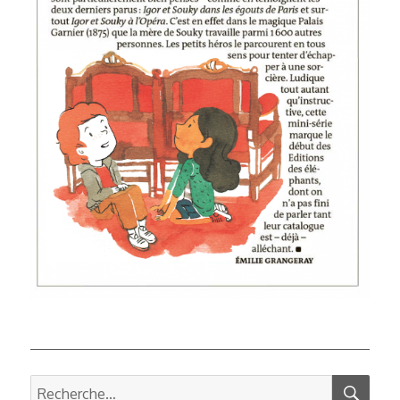
REC
Recherche