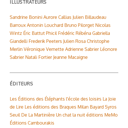
ILLUSTRATEURS
Sandrine Bonini
Aurore Callias
Julien Billaudeau
Barroux
Antonin Louchard
Bruno Pilorget
Nicolas
Wintz
Éric Battut
Phicil
Frédéric Rébéna
Gabriella
Giandelli
Frederik Peeters
Julien Rosa
Christophe
Merlin
Véronique Vernette
Adrienne Sabrier
Léonore
Sabrier
Natali Fortier
Jeanne Macaigne
ÉDITEURS
Les Éditions des Éléphants
l'école des loisirs
La Joie
de Lire
Les éditions des Braques
Milan
Bayard
Syros
Seuil
De La Martinière
Un chat la nuit éditions
MeMo
Éditions Cambourakis