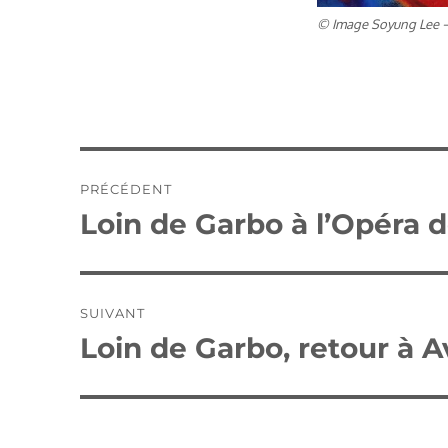
© Image Soyung Lee –
Navigation
PRÉCÉDENT
de
Loin de Garbo à l’Opéra 
Publication
précédente :
l’article
SUIVANT
Loin de Garbo, retour à 
Publication
suivante :