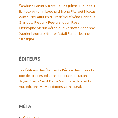
Sandrine Bonini
Aurore Callias
Julien Billaudeau
Barroux
Antonin Louchard
Bruno Pilorget
Nicolas
Wintz
Éric Battut
Phicil
Frédéric Rébéna
Gabriella
Giandelli
Frederik Peeters
Julien Rosa
Christophe Merlin
Véronique Vernette
Adrienne
Sabrier
Léonore Sabrier
Natali Fortier
Jeanne
Macaigne
ÉDITEURS
Les Éditions des Éléphants
l'école des loisirs
La
Joie de Lire
Les éditions des Braques
Milan
Bayard
Syros
Seuil
De La Martinière
Un chat la
nuit éditions
MeMo
Éditions Cambourakis
MÉTA
Connexion