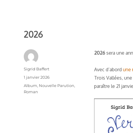
2026
2026
sera une anné
Auteur
Sigrid Baffert
Avec d’abord
une 
Publié
1 janvier 2026
Trois Vallées, une 
le
Catégories
Album
,
Nouvelle Parution
,
paraître le 21 janv
Roman