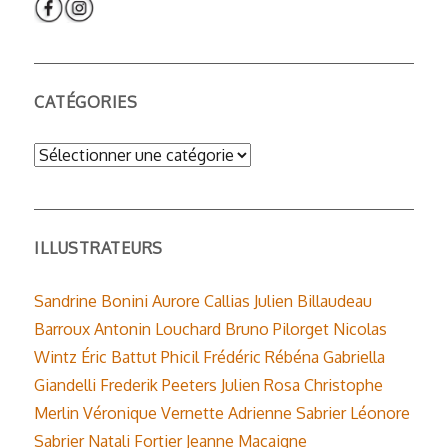
CATÉGORIES
Catégories
ILLUSTRATEURS
Sandrine Bonini
Aurore Callias
Julien Billaudeau
Barroux
Antonin Louchard
Bruno Pilorget
Nicolas
Wintz
Éric Battut
Phicil
Frédéric Rébéna
Gabriella
Giandelli
Frederik Peeters
Julien Rosa
Christophe
Merlin
Véronique Vernette
Adrienne Sabrier
Léonore
Sabrier
Natali Fortier
Jeanne Macaigne