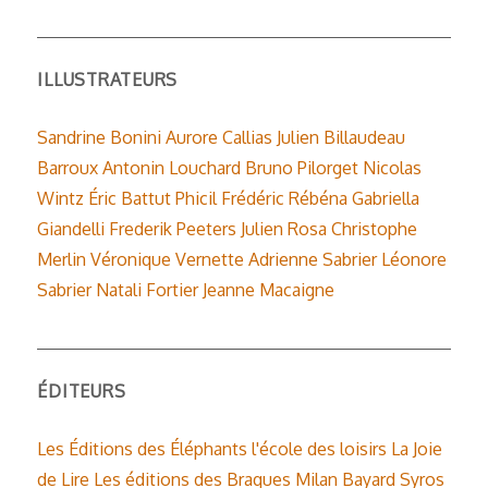
ILLUSTRATEURS
Sandrine Bonini
Aurore Callias
Julien Billaudeau
Barroux
Antonin Louchard
Bruno Pilorget
Nicolas
Wintz
Éric Battut
Phicil
Frédéric Rébéna
Gabriella
Giandelli
Frederik Peeters
Julien Rosa
Christophe
Merlin
Véronique Vernette
Adrienne Sabrier
Léonore
Sabrier
Natali Fortier
Jeanne Macaigne
ÉDITEURS
Les Éditions des Éléphants
l'école des loisirs
La Joie
de Lire
Les éditions des Braques
Milan
Bayard
Syros