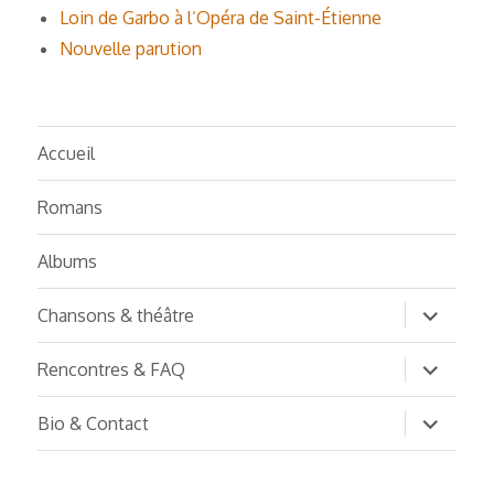
Loin de Garbo à l’Opéra de Saint-Étienne
Nouvelle parution
Accueil
Romans
Albums
ouvrir
Chansons & théâtre
le
sous-
menu
ouvrir
Rencontres & FAQ
le
sous-
menu
ouvrir
Bio & Contact
le
sous-
menu