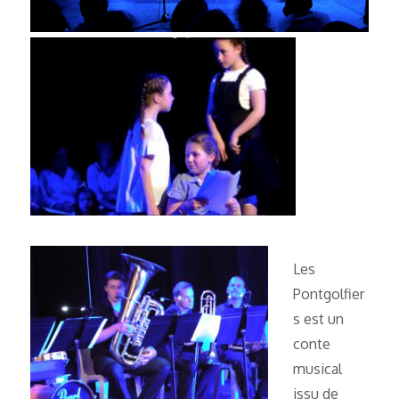
Les
Pontgolfier
s est un
conte
musical
issu de