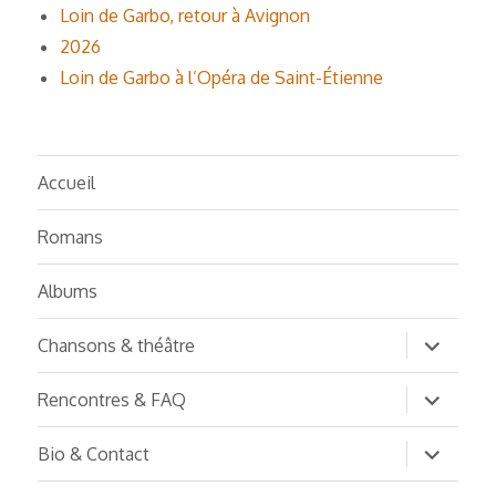
Loin de Garbo, retour à Avignon
2026
Loin de Garbo à l’Opéra de Saint-Étienne
Accueil
Romans
Albums
ouvrir
Chansons & théâtre
le
sous-
menu
ouvrir
Rencontres & FAQ
le
sous-
menu
ouvrir
Bio & Contact
le
sous-