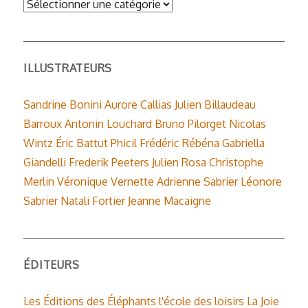
Catégories
ILLUSTRATEURS
Sandrine Bonini
Aurore Callias
Julien Billaudeau
Barroux
Antonin Louchard
Bruno Pilorget
Nicolas
Wintz
Éric Battut
Phicil
Frédéric Rébéna
Gabriella
Giandelli
Frederik Peeters
Julien Rosa
Christophe
Merlin
Véronique Vernette
Adrienne Sabrier
Léonore
Sabrier
Natali Fortier
Jeanne Macaigne
ÉDITEURS
Les Éditions des Éléphants
l'école des loisirs
La Joie