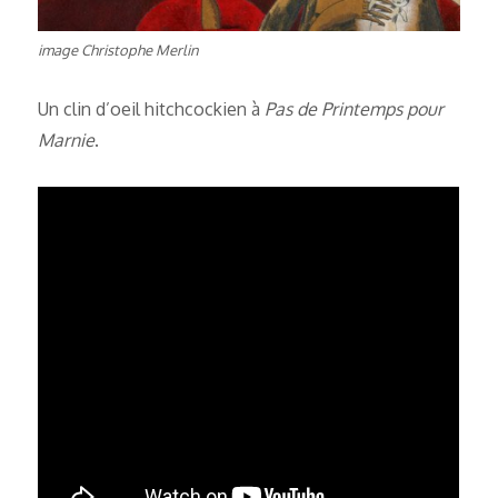
image Christophe Merlin
Un clin d’oeil hitchcockien à
Pas de Printemps pour
Marnie
.