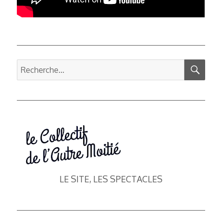
REC
Recherche
pour :
LE SITE, LES SPECTACLES