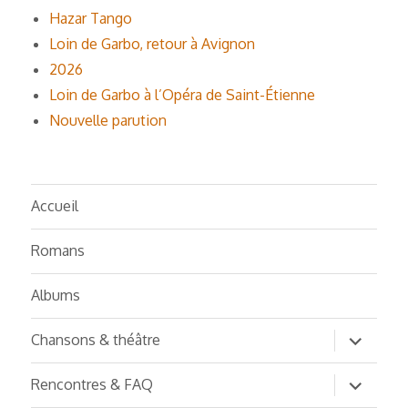
Hazar Tango
Loin de Garbo, retour à Avignon
2026
Loin de Garbo à l’Opéra de Saint-Étienne
Nouvelle parution
Accueil
Romans
Albums
ouvrir
Chansons & théâtre
le
sous-
menu
ouvrir
Rencontres & FAQ
le