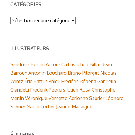
CATÉGORIES
Catégories
ILLUSTRATEURS
Sandrine Bonini
Aurore Callias
Julien Billaudeau
Barroux
Antonin Louchard
Bruno Pilorget
Nicolas
Wintz
Éric Battut
Phicil
Frédéric Rébéna
Gabriella
Giandelli
Frederik Peeters
Julien Rosa
Christophe
Merlin
Véronique Vernette
Adrienne Sabrier
Léonore
Sabrier
Natali Fortier
Jeanne Macaigne
ÉDITEURS