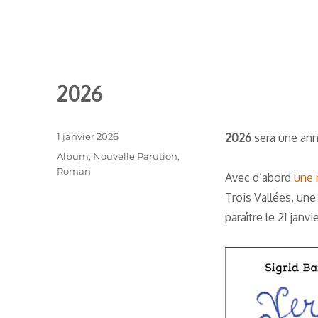
2026
Publié
1 janvier 2026
2026
sera une anné
le
Catégories
Album
,
Nouvelle Parution
,
Roman
Avec d’abord
une 
Trois Vallées, une 
paraître le 21 janv