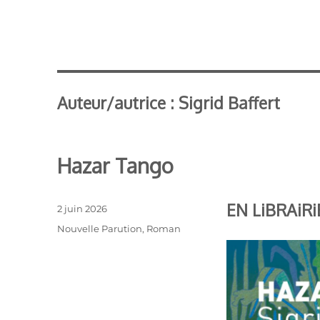
Auteur/autrice :
Sigrid Baffert
Hazar Tango
EN LiBRAiRi
Publié
2 juin 2026
le
Catégories
Nouvelle Parution
,
Roman