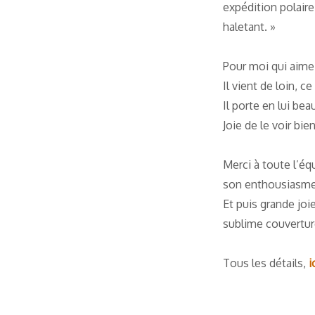
expédition polair
haletant. »
Pour moi qui aime 
Il vient de loin, 
Il porte en lui b
Joie de le voir bi
Merci à toute l’é
son enthousiasme, 
Et puis grande jo
sublime couverture
Tous les détails,
i