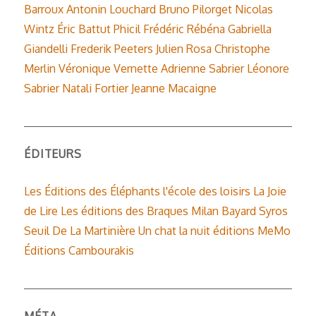
Barroux
Antonin Louchard
Bruno Pilorget
Nicolas
Wintz
Éric Battut
Phicil
Frédéric Rébéna
Gabriella
Giandelli
Frederik Peeters
Julien Rosa
Christophe
Merlin
Véronique Vernette
Adrienne Sabrier
Léonore
Sabrier
Natali Fortier
Jeanne Macaigne
ÉDITEURS
Les Éditions des Éléphants
l'école des loisirs
La Joie
de Lire
Les éditions des Braques
Milan
Bayard
Syros
Seuil
De La Martinière
Un chat la nuit éditions
MeMo
Éditions Cambourakis
MÉTA