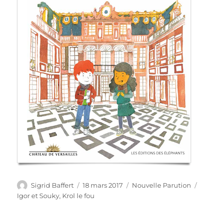
Auteur
Publié
Catégories
Étique
Sigrid Baffert
18 mars 2017
Nouvelle Parution
le
Igor et Souky
,
Krol le fou