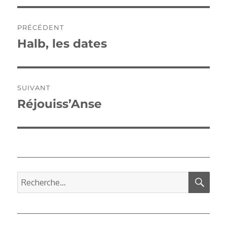
Navigation
PRÉCÉDENT
de
Halb, les dates
Publication
précédente :
l’article
SUIVANT
Réjouiss’Anse
Publication
suivante :
REC
Recherche
pour :