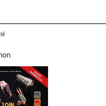
tié
gnon