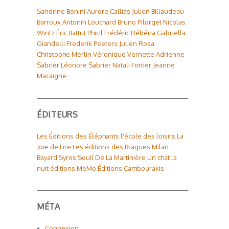
Sandrine Bonini
Aurore Callias
Julien Billaudeau
Barroux
Antonin Louchard
Bruno Pilorget
Nicolas
Wintz
Éric Battut
Phicil
Frédéric Rébéna
Gabriella
Giandelli
Frederik Peeters
Julien Rosa
Christophe Merlin
Véronique Vernette
Adrienne
Sabrier
Léonore Sabrier
Natali Fortier
Jeanne
Macaigne
ÉDITEURS
Les Éditions des Éléphants
l'école des loisirs
La
Joie de Lire
Les éditions des Braques
Milan
Bayard
Syros
Seuil
De La Martinière
Un chat la
nuit éditions
MeMo
Éditions Cambourakis
MÉTA
Connexion