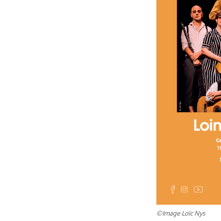
©Image Loïc Nys