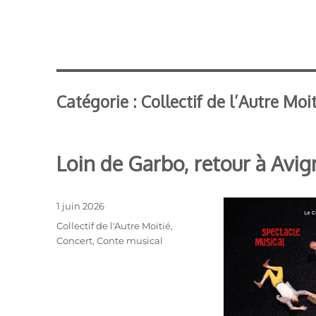
Catégorie :
Collectif de l’Autre Moi
Loin de Garbo, retour à Avi
Publié
1 juin 2026
le
Catégories
Collectif de l'Autre Moitié
,
Concert
,
Conte musical