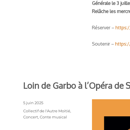
Générale le 3 juille
Relâche les mercred
Réserver –
https:
Soutenir –
https:
Loin de Garbo à l’Opéra de 
Publié
5 juin 2025
le
Catégories
Collectif de l'Autre Moitié
,
Concert
,
Conte musical