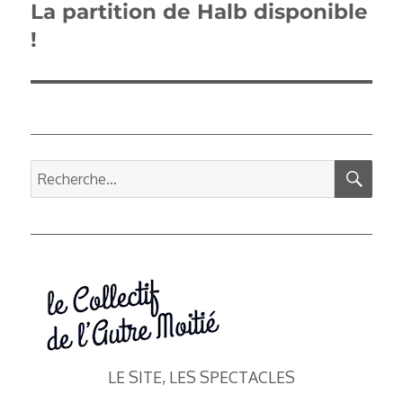
La partition de Halb disponible
Publication
suivante :
!
REC
Recherche
pour :
LE SITE, LES SPECTACLES