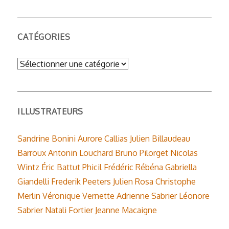
CATÉGORIES
Catégories
ILLUSTRATEURS
Sandrine Bonini
Aurore Callias
Julien Billaudeau
Barroux
Antonin Louchard
Bruno Pilorget
Nicolas
Wintz
Éric Battut
Phicil
Frédéric Rébéna
Gabriella
Giandelli
Frederik Peeters
Julien Rosa
Christophe
Merlin
Véronique Vernette
Adrienne Sabrier
Léonore
Sabrier
Natali Fortier
Jeanne Macaigne