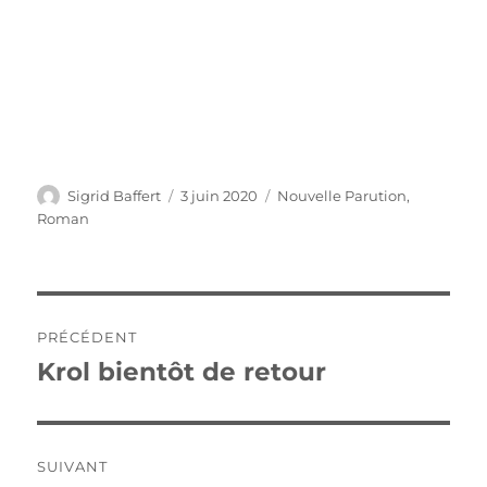
Auteur
Publié
Catégories
Sigrid Baffert
3 juin 2020
Nouvelle Parution
,
le
Roman
Navigation
PRÉCÉDENT
de
Krol bientôt de retour
Publication
précédente :
l’article
SUIVANT