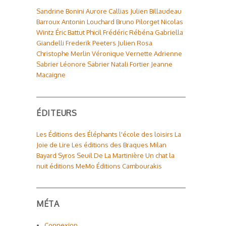
Sandrine Bonini
Aurore Callias
Julien Billaudeau
Barroux
Antonin Louchard
Bruno Pilorget
Nicolas
Wintz
Éric Battut
Phicil
Frédéric Rébéna
Gabriella
Giandelli
Frederik Peeters
Julien Rosa
Christophe Merlin
Véronique Vernette
Adrienne
Sabrier
Léonore Sabrier
Natali Fortier
Jeanne
Macaigne
ÉDITEURS
Les Éditions des Éléphants
l'école des loisirs
La
Joie de Lire
Les éditions des Braques
Milan
Bayard
Syros
Seuil
De La Martinière
Un chat la
nuit éditions
MeMo
Éditions Cambourakis
MÉTA
Connexion