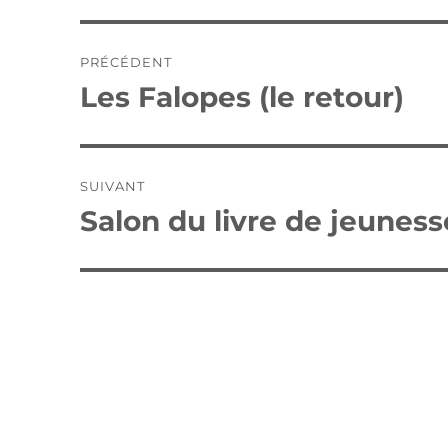
Navigation
PRÉCÉDENT
de
Les Falopes (le retour)
Publication
précédente :
l’article
SUIVANT
Salon du livre de jeuness
Publication
suivante :