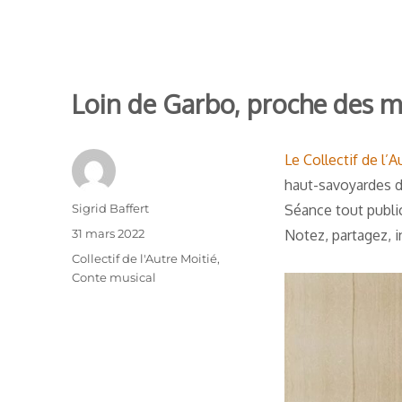
Loin de Garbo, proche des 
Le Collectif de l’A
haut-savoyardes d
Auteur
Sigrid Baffert
Séance tout public
Publié
31 mars 2022
Notez, partagez, i
le
Catégories
Collectif de l'Autre Moitié
,
Conte musical