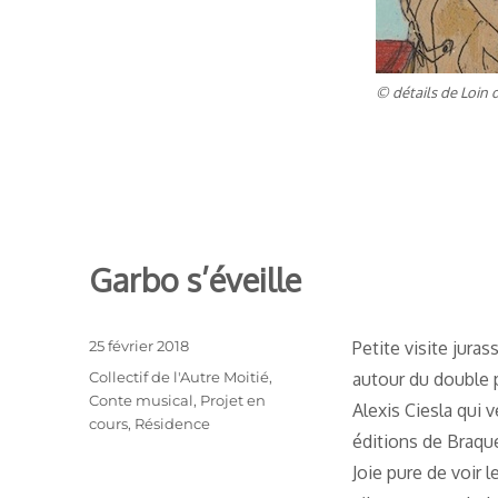
© détails de Loin 
Garbo s’éveille
Publié
25 février 2018
Petite visite jura
le
Catégories
Collectif de l'Autre Moitié
,
autour du double 
Conte musical
,
Projet en
Alexis Ciesla qui v
cours
,
Résidence
éditions de Braque
Joie pure de voir 