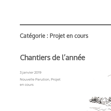
Catégorie :
Projet en cours
Chantiers de l’année
Publié
3 janvier 2019
le
Catégories
Nouvelle Parution
,
Projet
en cours