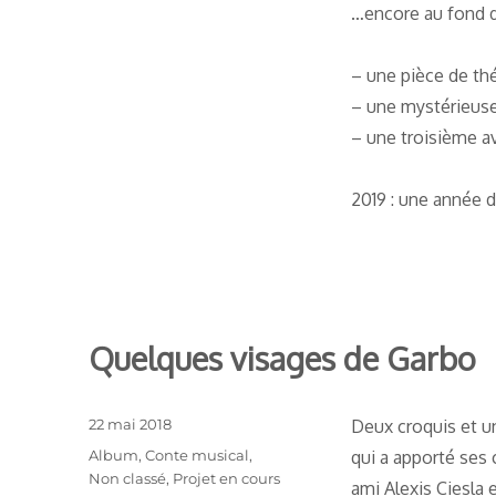
…encore au fond du
– une pièce de thé
– une mystérieuse
– une troisième a
2019 : une année 
Quelques visages de Garbo
Publié
22 mai 2018
Deux croquis et u
le
Catégories
Album
,
Conte musical
,
qui a apporté ses 
Non classé
,
Projet en cours
ami Alexis Ciesla e